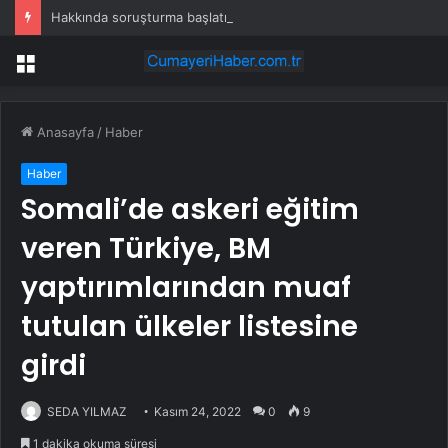
Hakkında soruşturma başlatılan Ertuğrul Özkök yurt dışından dönüyor
Menü
Anasayfa
/
Haber
Haber
Somali’de askeri eğitim
veren Türkiye, BM
yaptırımlarından muaf
tutulan ülkeler listesine
girdi
SEDA YILMAZ
Kasım 24, 2022
0
9
1 dakika okuma süresi