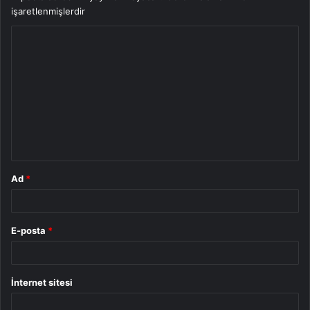
işaretlenmişlerdir
Y
o
r
u
m
*
Ad
*
E-posta
*
İnternet sitesi