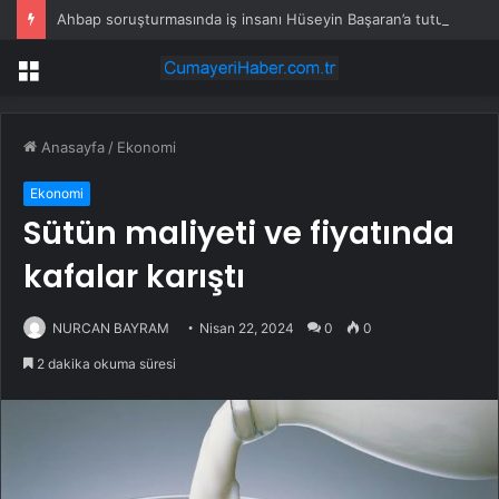
Ahbap soruşturmasında iş insanı Hüseyin Başaran’a tutuklama talebi
Menü
Anasayfa
/
Ekonomi
Ekonomi
Sütün maliyeti ve fiyatında
kafalar karıştı
NURCAN BAYRAM
Nisan 22, 2024
0
0
2 dakika okuma süresi