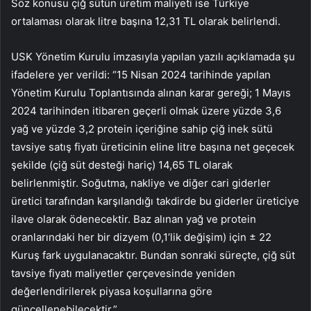
Söz konusu çiğ sütün üretim maliyeti ise Türkiye
ortalaması olarak litre başına 12,31 TL olarak belirlendi.
USK Yönetim Kurulu imzasıyla yapılan yazılı açıklamada şu
ifadelere yer verildi: “15 Nisan 2024 tarihinde yapılan
Yönetim Kurulu Toplantısında alınan karar gereği; 1 Mayıs
2024 tarihinden itibaren geçerli olmak üzere yüzde 3,6
yağ ve yüzde 3,2 protein içeriğine sahip çiğ inek sütü
tavsiye satış fiyatı üreticinin eline litre başına net geçecek
şekilde (çiğ süt desteği hariç) 14,65 TL olarak
belirlenmiştir. Soğutma, nakliye ve diğer cari giderler
üretici tarafından karşılandığı takdirde bu giderler üreticiye
ilave olarak ödenecektir. Baz alınan yağ ve protein
oranlarındaki her bir dizyem (0,1’lik değişim) için ± 22
Kuruş fark uygulanacaktır. Bundan sonraki süreçte, çiğ süt
tavsiye fiyatı maliyetler çerçevesinde yeniden
değerlendirilerek piyasa koşullarına göre
güncellenebilecektir.”