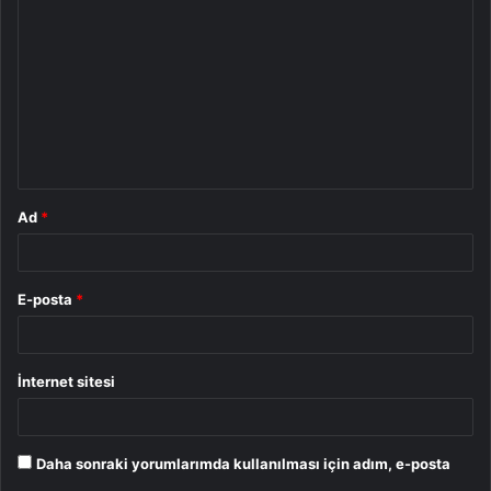
o
r
u
m
*
Ad
*
E-posta
*
İnternet sitesi
Daha sonraki yorumlarımda kullanılması için adım, e-posta