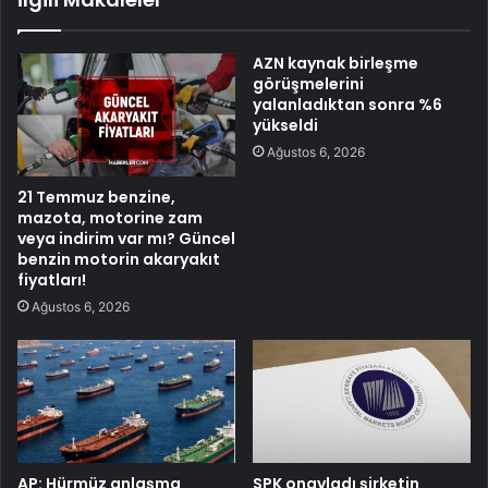
AZN kaynak birleşme
görüşmelerini
yalanladıktan sonra %6
yükseldi
Ağustos 6, 2026
21 Temmuz benzine,
mazota, motorine zam
veya indirim var mı? Güncel
benzin motorin akaryakıt
fiyatları!
Ağustos 6, 2026
AP: Hürmüz anlaşma
SPK onayladı şirketin