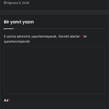
Ağustos 6, 2026
Bir yanıt yazın
E-posta adresiniz yayınlanmayacak.
Gerekli alanlar
*
ile
işaretlenmişlerdir
Y
o
r
u
m
*
Ad
*