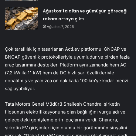
Ağustos’ta altın ve gümüşün göreceği
rakam ortaya çıktı
Ağustos 7, 2026
Çok taraflılık için tasarlanan Acti.ev platformu, GNCAP ve
BNCAP güvenlik protokolleriyle uyumludur ve birden fazla
araç tasarımını destekler. Platform aynı zamanda hem AC
(7,2 kW ila 11 kW) hem de DC hızlı şarj özellikleriyle
donatılmış ve yalnızca on dakikada 100 km’ye kadar menzil
sağlayabiliyor.
Tata Motors Genel Müdürü Shailesh Chandra, şirketin
filosunun elektrifikasyonuna olan bağlılığını vurguladı ve
gelecekteki genişlemelerin ipuçlarını verdi. Chandra,
şirketin EV girişimleri için olumlu bir görünümün sinyalini
vererek, “Daha fazla EV modeli sunmayı planlıyoruz” dedi.