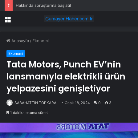
Hakkında soruşturma başlatılan Ertuğrul Özkök yurt dışından dönüyor
Menü
Anasayfa
/
Ekonomi
Ekonomi
Tata Motors, Punch EV’nin
lansmanıyla elektrikli ürün
yelpazesini genişletiyor
SABAHATTİN TOPKARA
Ocak 18, 2024
0
3
1 dakika okuma süresi