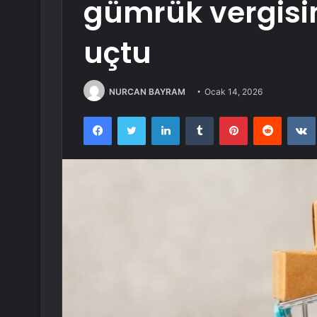
gümrük vergisin
uçtu
NURCAN BAYRAM
Ocak 14, 2026
Facebook
Twitter
LinkedIn
Tumblr
Pinterest
Reddit