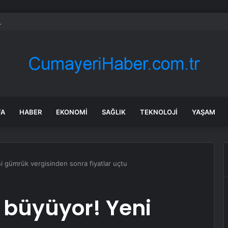
 BUSKİ su kesintisi! 24-25 Temmuz Bursa’da su kesintisi ne zaman bite
FA
HABER
EKONOMI
SAĞLIK
TEKNOLOJI
YAŞAM
ni gümrük vergisinden sonra fiyatlar uçtu
i büyüyor! Yeni