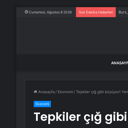
Bursa
Cumartesi, Ağustos 8 2026
Son Dakika Haberleri
ANASAY
Anasayfa
/
Ekonomi
/
Tepkiler çığ gibi büyüyor! Ye
Ekonomi
Tepkiler çığ gib