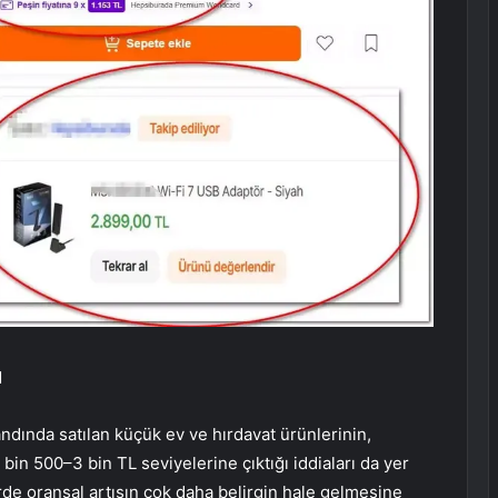
I
dında satılan küçük ev ve hırdavat ürünlerinin,
bin 500–3 bin TL seviyelerine çıktığı iddiaları da yer
erde oransal artışın çok daha belirgin hale gelmesine