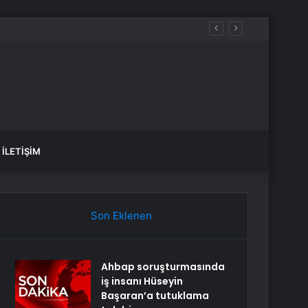
cek, sular ne zaman gelecek?
İLETIŞIM
Son Eklenen
Ahbap soruşturmasında
iş insanı Hüseyin
Başaran’a tutuklama