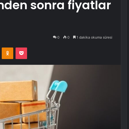
den sonra fiyatlar
0
0
1 dakika okuma süresi
VKontakte
Odnoklassniki
Pocket