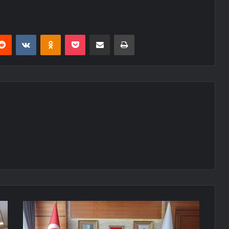
erest
Reddit
VKontakte
Odnoklassniki
Pocket
E-Posta ile paylaş
Yazdır