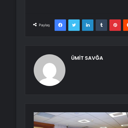
Facebook
Twitter
LinkedIn
Tumblr
Pint
Paylaş
ÜMİT SAVĞA