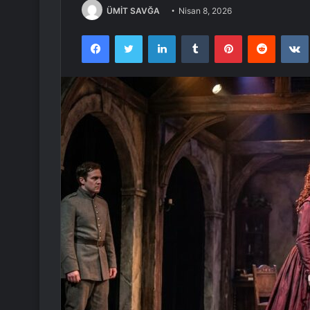
ÜMİT SAVĞA
Nisan 8, 2026
Facebook
Twitter
LinkedIn
Tumblr
Pinterest
Reddit