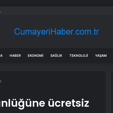
 soruşturma başlatılan Ertuğrul Özkök yurt dışından dönüyor
FA
HABER
EKONOMI
SAĞLIK
TEKNOLOJI
YAŞAM
z
günlüğüne ücretsiz