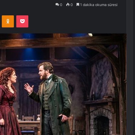
0
0
1 dakika okuma süresi
VKontakte
Odnoklassniki
Pocket