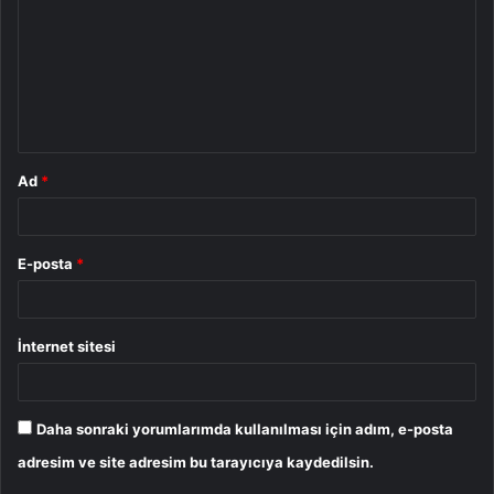
r
u
m
*
Ad
*
E-posta
*
İnternet sitesi
Daha sonraki yorumlarımda kullanılması için adım, e-posta
adresim ve site adresim bu tarayıcıya kaydedilsin.