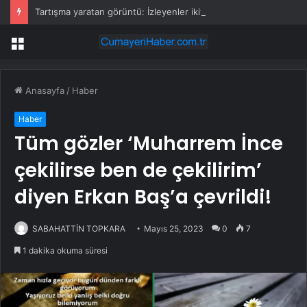
Tartışma yaratan görüntü: İzleyenler ikiye bölündü
Menü
Anasayfa
/
Haber
Haber
Tüm gözler ‘Muharrem İnce
çekilirse ben de çekilirim’
diyen Erkan Baş’a çevrildi!
SABAHATTİN TOPKARA
Mayıs 25, 2023
0
7
1 dakika okuma süresi