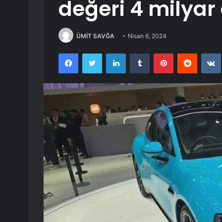
değeri 4 milyar 
ÜMİT SAVĞA
Nisan 6, 2024
Facebook
Twitter
LinkedIn
Tumblr
Pinterest
Reddit