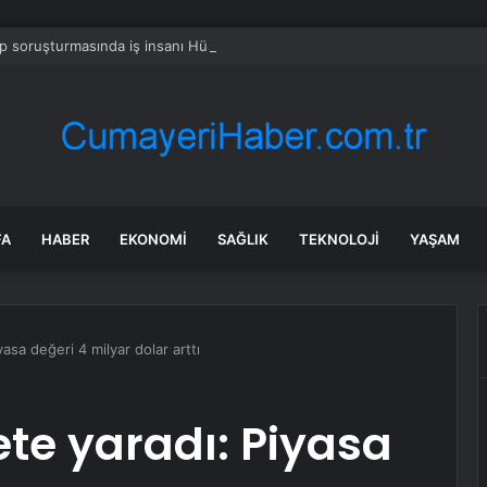
 soruşturmasında iş insanı Hüseyin Başaran’a tutuklama talebi
FA
HABER
EKONOMI
SAĞLIK
TEKNOLOJI
YAŞAM
asa değeri 4 milyar dolar arttı
ete yaradı: Piyasa