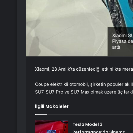
Xiaomi, 28 Aralık’ta düzenlediği etkinlikte merak
Coupe elektrikli otomobil, şirketin popüler akıl
SU7, SU7 Pro ve SU7 Max olmak üzere üç farklı
İlgili Makaleler
Tesla Model 3
Performance’da Sinema