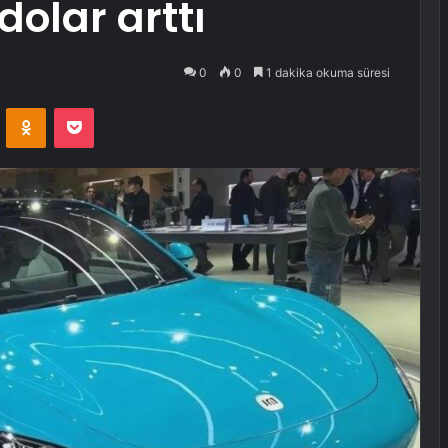
dolar arttı
0
0
1 dakika okuma süresi
VKontakte
Odnoklassniki
Pocket