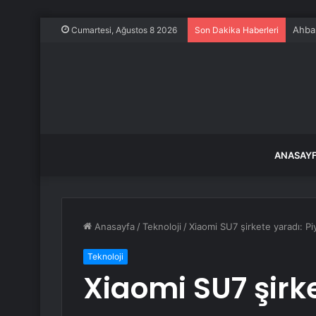
Ahbap
Cumartesi, Ağustos 8 2026
Son Dakika Haberleri
ANASAY
Anasayfa
/
Teknoloji
/
Xiaomi SU7 şirkete yaradı: Piy
Teknoloji
Xiaomi SU7 şirk