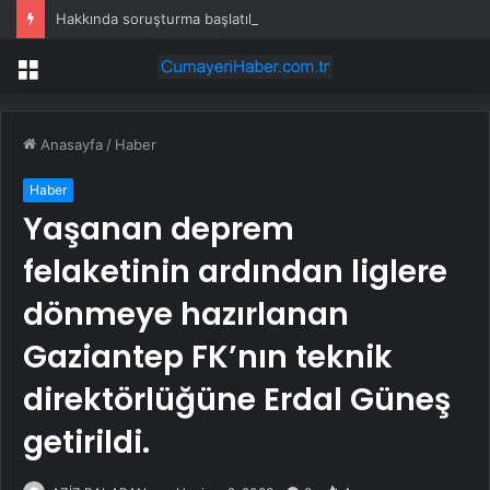
Hakkında soruşturma başlatılan Ertuğrul Özkök yurt dışından dönüyor
Menü
Anasayfa
/
Haber
Haber
Yaşanan deprem
felaketinin ardından liglere
dönmeye hazırlanan
Gaziantep FK’nın teknik
direktörlüğüne Erdal Güneş
getirildi.