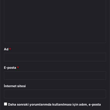
o
r
u
m
*
Ad
*
E-posta
*
İnternet sitesi
Daha sonraki yorumlarımda kullanılması için adım, e-posta