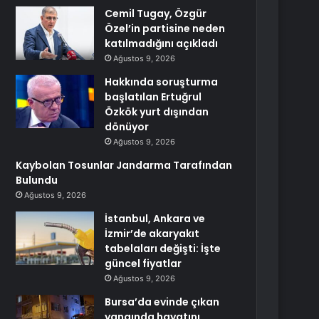
Cemil Tugay, Özgür
Özel’in partisine neden
katılmadığını açıkladı
Ağustos 9, 2026
Hakkında soruşturma
başlatılan Ertuğrul
Özkök yurt dışından
dönüyor
Ağustos 9, 2026
Kaybolan Tosunlar Jandarma Tarafından
Bulundu
Ağustos 9, 2026
İstanbul, Ankara ve
İzmir’de akaryakıt
tabelaları değişti: İşte
güncel fiyatlar
Ağustos 9, 2026
Bursa’da evinde çıkan
yangında hayatını