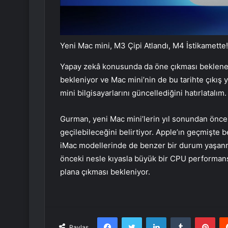
Yeni Mac mini, M3 Çipi Atlandı, M4 İstikamette!
Yapay zekâ konusunda da öne çıkması beklenen
bekleniyor ve Mac mini’nin de bu tarihte çıkış
mini bilgisayarlarını güncellediğini hatırlatalım
Gurman, yeni Mac mini’lerin yıl sonundan önce
geçilebileceğini belirtiyor. Apple’ın geçmişte 
iMac modellerinde de benzer bir durum yaşanmış
önceki nesle kıyasla büyük bir CPU performans a
plana çıkması bekleniyor.
Facebook
Twitter
LinkedIn
Tumblr
Pint
Paylaş