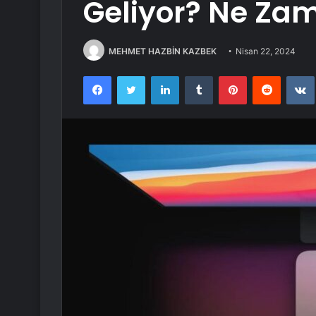
Geliyor? Ne Za
MEHMET HAZBİN KAZBEK
Nisan 22, 2024
Facebook
Twitter
LinkedIn
Tumblr
Pinterest
Reddit