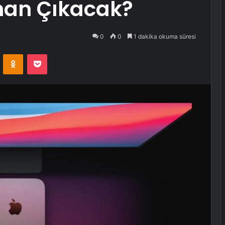
man Çıkacak?
0
0
1 dakika okuma süresi
VKontakte
Odnoklassniki
Pocket