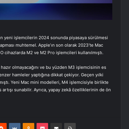
 yeni işlemcilerin 2024 sonunda piyasaya sürülmesi
 yapması muhtemel. Apple’ın son olarak 2023’te Mac
. O cihazlarda M2 ve M2 Pro işlemcileri kullanılmıştı.
 hazır olmayacağını ve bu yüzden M3 işlemcisinin es
benzer hamleler yaptığına dikkat çekiyor. Geçen yılki
tı. Yeni Mac mini modelleri, M4 işlemcisiyle birlikte
rtışı sunabilir. Ayrıca, yapay zekâ özelliklerinin de ön
erest
Reddit
VKontakte
Odnoklassniki
Pocket
E-Posta ile paylaş
Yazdır