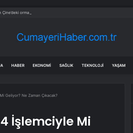
n Çine’deki orman yangınında 7 saat geride kaldı, ekiplerin müdahalesi s
FA
HABER
EKONOMI
SAĞLIK
TEKNOLOJI
YAŞAM
 Mi Geliyor? Ne Zaman Çıkacak?
4 İşlemciyle Mi