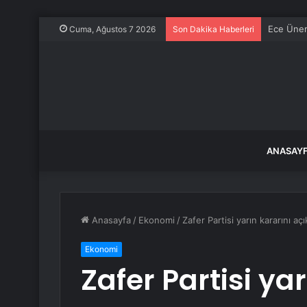
Ece Üner
Cuma, Ağustos 7 2026
Son Dakika Haberleri
ANASAY
Anasayfa
/
Ekonomi
/
Zafer Partisi yarın kararını aç
Ekonomi
Zafer Partisi yar