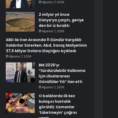
Ağustos 7, 2026
2 milyar yıl önce
Dünya’ya çarptı, geriye
dev bir iz bıraktı
Ağustos 7, 2026
ABD ile İran Arasında 11 Gündür Karşılıklı
Saldırılar Sürerken; Abd, Savaş Maliyetinin
37,5 Milyar Dolara Ulaştığını Açıkladı
Ağustos 7, 2026
BM 2026’yı
“Sürdürülebilir Kalkınma
İçin Uluslararası
Gönüllüler Yılı” ilan etti
Ağustos 7, 2026
O balıklarda ilk kez
bulaşıcı hastalık
görüldü: Uzmanlar
‘tüketmeyin’ çağrısı