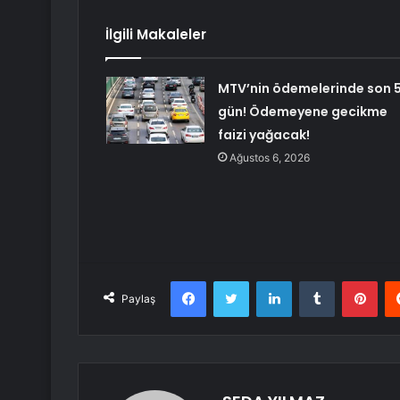
İlgili Makaleler
MTV’nin ödemelerinde son 
gün! Ödemeyene gecikme
faizi yağacak!
Ağustos 6, 2026
Facebook
Twitter
LinkedIn
Tumblr
Pint
Paylaş