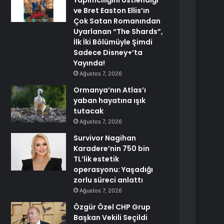
Yapımcılığını Üstlendiği
ve Bret Easton Ellis’ın
Çok Satan Romanından
Uyarlanan “The Shards”,
İlk İki Bölümüyle Şimdi
Sadece Disney+’ta
Yayında!
Ağustos 7, 2026
Ormanya’nın Atlas’ı
yaban hayatına ışık
tutacak
Ağustos 7, 2026
Survivor Nagihan
Karadere’nin 750 bin
TL’lik estetik
operasyonu: Yaşadığı
zorlu süreci anlattı
Ağustos 7, 2026
Özgür Özel CHP Grup
Başkan Vekili Seçildi