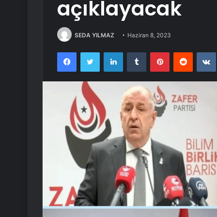
açıklayacak
SEDA YILMAZ
Haziran 8, 2023
Facebook
Twitter
LinkedIn
Tumblr
Pinterest
Reddit