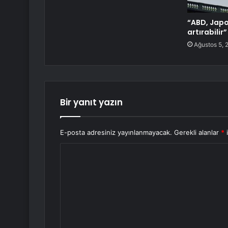
“ABD, Japo
artırabilir
Ağustos 5, 
Bir yanıt yazın
E-posta adresiniz yayınlanmayacak.
Gerekli alanlar
*
i
Y
o
r
u
m
*