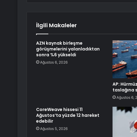
İlgili Makaleler
AZN kaynak birleşme
görüşmelerini yalanladıktan
sonra %6 yükseldi
Ağustos 6, 2026
AP: Hürmü
taslağına s
Ağustos 6, 
CoreWeave hissesi 11
Ağustos’ta yüzde 12 hareket
edebilir
Ağustos 5, 2026