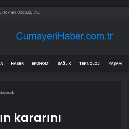
, Gökhan Özoğuz, Öykü Serter’in savunmaları aynı
FA
HABER
EKONOMI
SAĞLIK
TEKNOLOJI
YAŞAM
ıklayacak
ın kararını