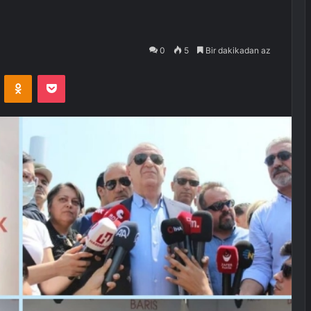
0
5
Bir dakikadan az
VKontakte
Odnoklassniki
Pocket