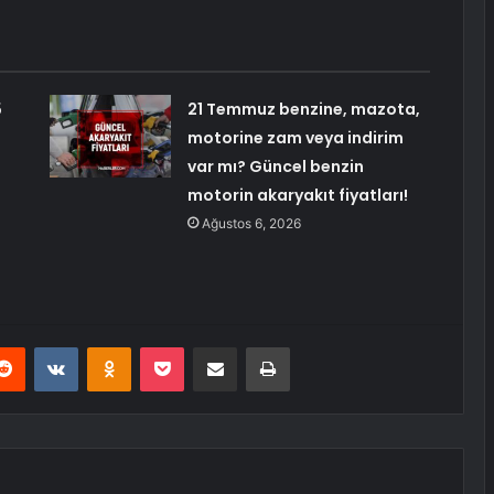
5
21 Temmuz benzine, mazota,
motorine zam veya indirim
var mı? Güncel benzin
motorin akaryakıt fiyatları!
Ağustos 6, 2026
erest
Reddit
VKontakte
Odnoklassniki
Pocket
E-Posta ile paylaş
Yazdır