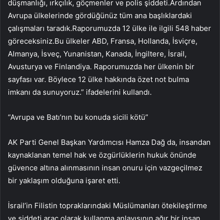
düşmanlığı, ırkçılık, göçmenler ve polis şiddeti.Ardından
Avrupa ülkelerinde gördüğünüz tüm ana başlıklardaki
çalışmaları taradık.Raporumuzda 12 ülke ile ilgili 548 haber
göreceksiniz.Bu ülkeler ABD, Fransa, Hollanda, İsviçre,
Almanya, İsveç, Yunanistan, Kanada, İngiltere, İsrail,
Avusturya ve Finlandiya. Raporumuzda her ülkenin bir
sayfası var. Böylece 12 ülke hakkında özet not bulma
imkanı da sunuyoruz.” ifadelerini kullandı.
“Avrupa ve Batı’nın bu konuda sicili kötü”
AK Parti Genel Başkan Yardımcısı Hamza Dağ da, insandan
kaynaklanan temel hak ve özgürlüklerin hukuk önünde
güvence altına alınmasının insan onuru için vazgeçilmez
bir yaklaşım olduğuna işaret etti.
İsrail’in Filistin topraklarındaki Müslümanları ötekileştirme
ve şiddeti araç olarak kullanma anlayışının ağır bir insan