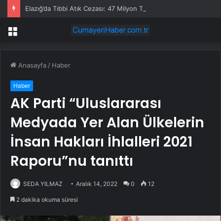
Elazığ’da Tıbbi Atık Cezası: 47 Milyon TL
Menü
Anasayfa
/
Haber
Haber
AK Parti “Uluslararası
Medyada Yer Alan Ülkelerin
İnsan Hakları İhlalleri 2021
Raporu”nu tanıttı
SEDA YILMAZ
Aralık 14, 2022
0
12
2 dakika okuma süresi