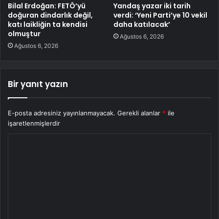
Bilal Erdoğan: FETÖ’yü
Yandaş yazar iki tarih
doğuran dindarlık değil,
verdi: ‘Yeni Parti’ye 10 vekil
katı laikliğin ta kendisi
daha katılacak’
olmuştur
Ağustos 6, 2026
Ağustos 6, 2026
Bir yanıt yazın
E-posta adresiniz yayınlanmayacak.
Gerekli alanlar
*
ile
işaretlenmişlerdir
Y
o
r
u
m
*