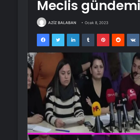
Meclis gündem
AZİZ BALABAN
Ocak 8, 2023
Facebook
Twitter
LinkedIn
Tumblr
Pinterest
Reddit