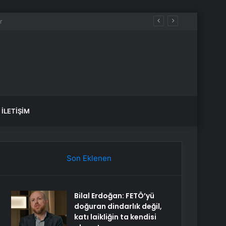
motorin akaryakıt fiyatları!
İLETIŞIM
Son Eklenen
Bilal Erdoğan: FETÖ’yü
doğuran dindarlık değil,
katı laikliğin ta kendisi