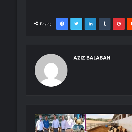
Facebook
Twitter
LinkedIn
Tumblr
Pint
Paylaş
AZİZ BALABAN