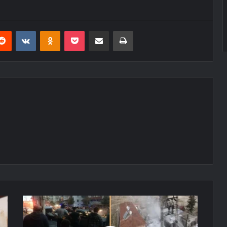
erest
Reddit
VKontakte
Odnoklassniki
Pocket
E-Posta ile paylaş
Yazdır