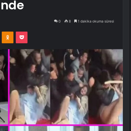
inde
0
8
1 dakika okuma süresi
VKontakte
Odnoklassniki
Pocket