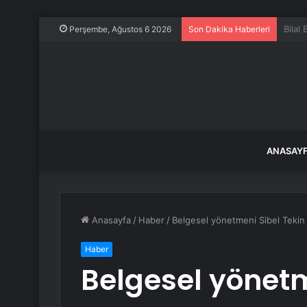
21 Te
Perşembe, Ağustos 6 2026
Son Dakika Haberleri
ANASAY
Anasayfa
/
Haber
/
Belgesel yönetmeni Sibel Teki
Haber
Belgesel yönetm