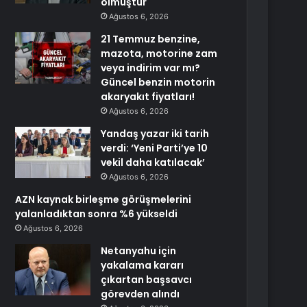
olmuştur
Ağustos 6, 2026
21 Temmuz benzine,
mazota, motorine zam
veya indirim var mı?
Güncel benzin motorin
akaryakıt fiyatları!
Ağustos 6, 2026
Yandaş yazar iki tarih
verdi: ‘Yeni Parti’ye 10
vekil daha katılacak’
Ağustos 6, 2026
AZN kaynak birleşme görüşmelerini
yalanladıktan sonra %6 yükseldi
Ağustos 6, 2026
Netanyahu için
yakalama kararı
çıkartan başsavcı
görevden alındı