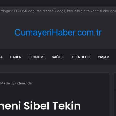
mmuz benzine, mazota, motorine zam veya indirim var mı? Güncel benzin 
FA
HABER
EKONOMI
SAĞLIK
TEKNOLOJI
YAŞAM
n Meclis gündeminde
eni Sibel Tekin