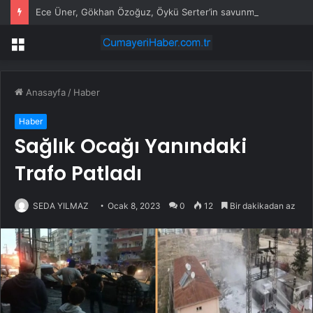
Ece Üner, Gökhan Özoğuz, Öykü Serter’in savunmaları aynı
Menü
Anasayfa
/
Haber
Haber
Sağlık Ocağı Yanındaki
Trafo Patladı
SEDA YILMAZ
Ocak 8, 2023
0
12
Bir dakikadan az