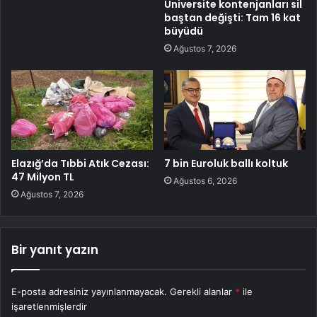
Üniversite kontenjanları sil
baştan değişti: Tam 16 kat
büyüdü
Ağustos 7, 2026
Elazığ’da Tıbbi Atık Cezası:
7 bin Euroluk ballı koltuk
47 Milyon TL
Ağustos 6, 2026
Ağustos 7, 2026
Bir yanıt yazın
E-posta adresiniz yayınlanmayacak.
Gerekli alanlar
*
ile
işaretlenmişlerdir