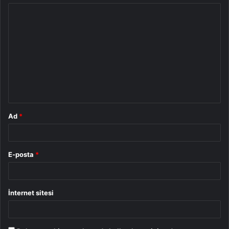
Y
o
r
u
m
*
Ad
*
E-posta
*
İnternet sitesi