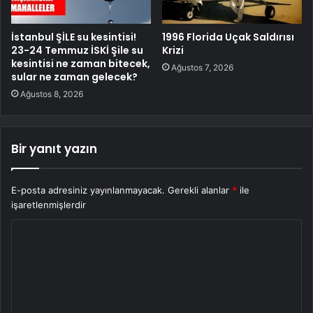
İstanbul ŞİLE su kesintisi!
1996 Florida Uçak Saldırısı
23-24 Temmuz İSKİ Şile su
Krizi
kesintisi ne zaman bitecek,
Ağustos 7, 2026
sular ne zaman gelecek?
Ağustos 8, 2026
Bir yanıt yazın
E-posta adresiniz yayınlanmayacak.
Gerekli alanlar
*
ile
işaretlenmişlerdir
Y
o
r
u