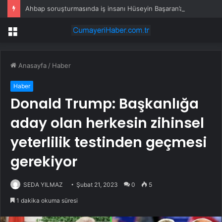
Ahbap soruşturmasında iş insanı Hüseyin Başaran’a tutuklama talebi
Menü
Anasayfa
/
Haber
Haber
Donald Trump: Başkanlığa
aday olan herkesin zihinsel
yeterlilik testinden geçmesi
gerekiyor
SEDA YILMAZ
Şubat 21, 2023
0
5
1 dakika okuma süresi