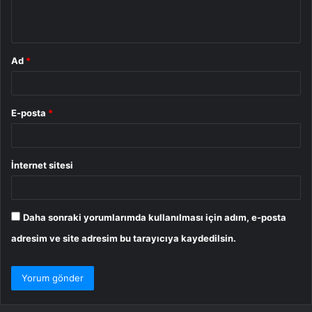
m
*
Ad
*
E-posta
*
İnternet sitesi
Daha sonraki yorumlarımda kullanılması için adım, e-posta
adresim ve site adresim bu tarayıcıya kaydedilsin.