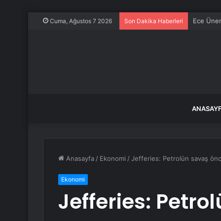
Ece Üner
Cuma, Ağustos 7 2026
Son Dakika Haberleri
ANASAY
Anasayfa
/
Ekonomi
/
Jefferies: Petrolün savaş ön
Ekonomi
Jefferies: Petro