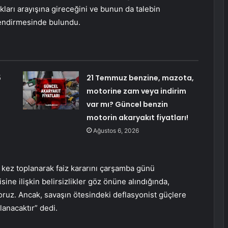
nakları arayışına gireceğini ve bunun da talebin
lendirmesinde bulundu.
5
21 Temmuz benzine, mazota,
motorine zam veya indirim
var mı? Güncel benzin
motorin akaryakıt fiyatları!
Ağustos 6, 2026
k kez toplanarak faiz kararını çarşamba günü
ine ilişkin belirsizlikler göz önüne alındığında,
yoruz. Ancak, savaşın ötesindeki deflasyonist güçlere
lanacaktır” dedi.