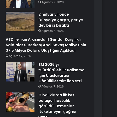
Ağustos 7, 2026
2 milyar yıl önce
Dünya’ya çarptı, geriye
dev bir iz bıraktı
Ağustos 7, 2026
ABD ile İran Arasında 11 Gündür Karşılıklı
Saldırılar Sürerken; Abd, Savaş Maliyetinin
37,5 Milyar Dolara Ulaştığını Açıkladı
Ağustos 7, 2026
BM 2026’yı
“Sürdürülebilir Kalkınma
İçin Uluslararası
Gönüllüler Yılı” ilan etti
Ağustos 7, 2026
O balıklarda ilk kez
bulaşıcı hastalık
görüldü: Uzmanlar
‘tüketmeyin’ çağrısı