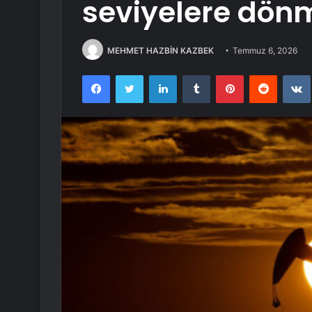
seviyelere dönm
MEHMET HAZBİN KAZBEK
Temmuz 6, 2026
Facebook
Twitter
LinkedIn
Tumblr
Pinterest
Reddit