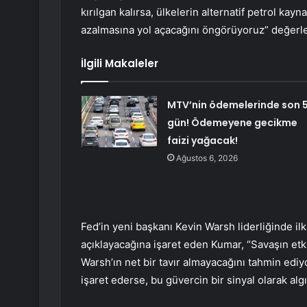
kırılgan kalırsa, ülkelerin alternatif petrol kay
azalmasına yol açacağını öngörüyoruz” değer
İlgili Makaleler
MTV’nin ödemelerinde son 
gün! Ödemeyene gecikme
faizi yağacak!
Ağustos 6, 2026
Fed’in yeni başkanı Kevin Warsh liderliğinde il
açıklayacağına işaret eden Kumar, “Savaşın etkis
Warsh’ın net bir tavır almayacağını tahmin edi
işaret ederse, bu güvercin bir sinyal olarak algı