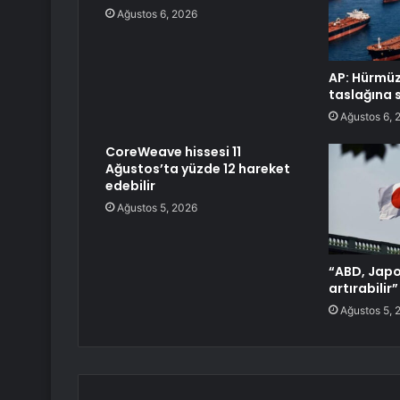
Ağustos 6, 2026
AP: Hürmü
taslağına s
Ağustos 6, 
CoreWeave hissesi 11
Ağustos’ta yüzde 12 hareket
edebilir
Ağustos 5, 2026
“ABD, Japo
artırabilir
Ağustos 5, 