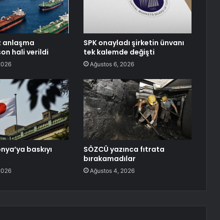
z anlaşma
SPK onayladı şirketin ünvanı
on hali verildi
tek kalemde değişti
2026
Ağustos 6, 2026
nya’ya baskıyı
SÖZCÜ yazınca fıtrata
”
bırakamadılar
2026
Ağustos 4, 2026