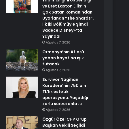
Yapımcılığını Üstlendiği
ve Bret Easton Ellis’ın
Çok Satan Romanından
Uyarlanan “The Shards”,
İlk İki Bölümüyle Şimdi
Sadece Disney+’ta
Yayında!
Ağustos 7, 2026
Ormanya’nın Atlas’ı
yaban hayatına ışık
tutacak
Ağustos 7, 2026
Survivor Nagihan
Karadere’nin 750 bin
TL’lik estetik
operasyonu: Yaşadığı
zorlu süreci anlattı
Ağustos 7, 2026
Özgür Özel CHP Grup
Başkan Vekili Seçildi