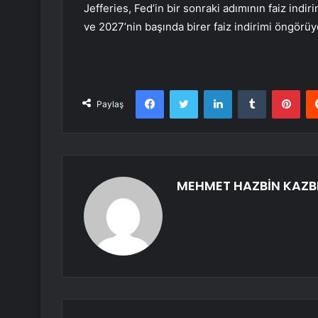
Jefferies, Fed’in bir sonraki adımının faiz indi
ve 2027’nin başında birer faiz indirimi öngörüy
Facebook
Twitter
LinkedIn
Tumblr
Pint
Paylaş
MEHMET HAZBİN KAZB