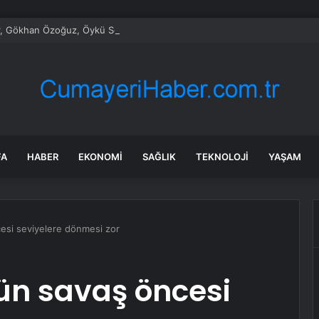
, Gökhan Özoğuz, Öykü Serter’in savunmaları aynı
FA
HABER
EKONOMI
SAĞLIK
TEKNOLOJI
YAŞAM
cesi seviyelere dönmesi zor
lün savaş öncesi