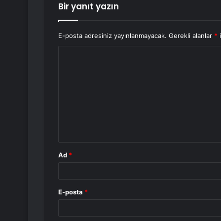
Bir yanıt yazın
E-posta adresiniz yayınlanmayacak.
Gerekli alanlar
*
i
Y
o
r
u
m
*
Ad
*
E-posta
*