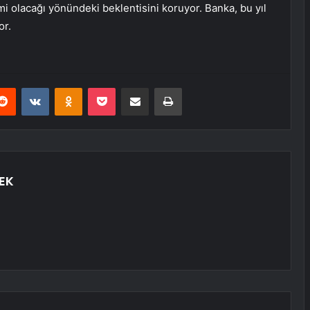
rimi olacağı yönündeki beklentisini koruyor. Banka, bu yıl
or.
erest
Reddit
VKontakte
Odnoklassniki
Pocket
E-Posta ile paylaş
Yazdır
EK