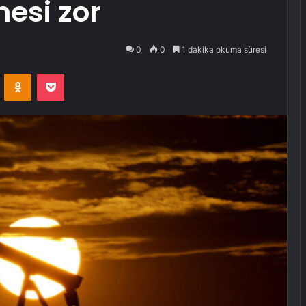
esi zor
0
0
1 dakika okuma süresi
VKontakte
Odnoklassniki
Pocket