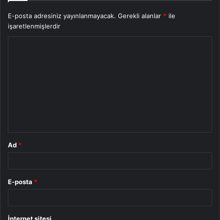
E-posta adresiniz yayınlanmayacak.
Gerekli alanlar
*
ile
işaretlenmişlerdir
Y
o
r
u
m
*
Ad
*
E-posta
*
İnternet sitesi