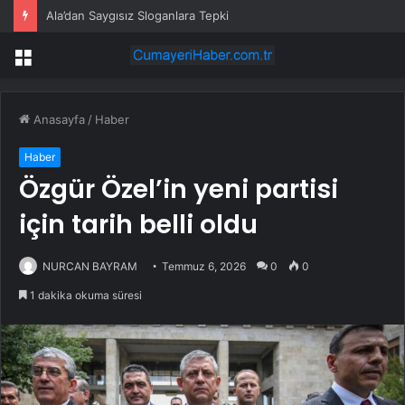
Ala’dan Saygısız Sloganlara Tepki
Menü
Anasayfa
/
Haber
Haber
Özgür Özel’in yeni partisi
için tarih belli oldu
NURCAN BAYRAM
Temmuz 6, 2026
0
0
1 dakika okuma süresi