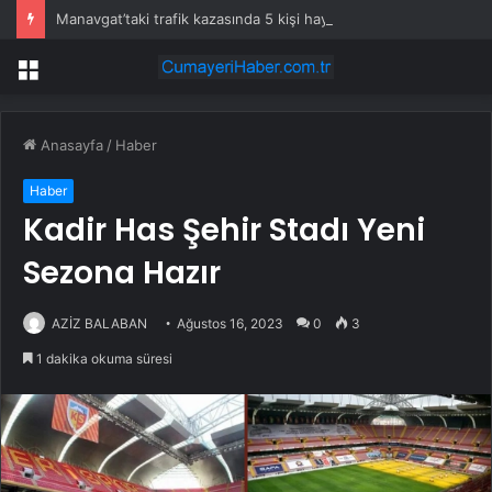
Manavgat’taki trafik kazasında 5 kişi hayatını kaybetti
Menü
Anasayfa
/
Haber
Haber
Kadir Has Şehir Stadı Yeni
Sezona Hazır
AZİZ BALABAN
Ağustos 16, 2023
0
3
1 dakika okuma süresi