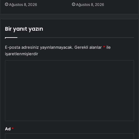
Ağustos 8, 2026
Ağustos 8, 2026
Bir yanıt yazın
E-posta adresiniz yayınlanmayacak.
Gerekli alanlar
*
ile
işaretlenmişlerdir
Y
o
r
u
m
*
Ad
*