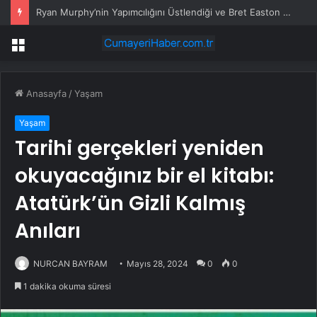
Ryan Murphy’nin Yapımcılığını Üstlendiği ve Bret Easton Ellis’ın Çok Satan Romanından Uyarlanan “The Shards”, İlk İki Bölümüyle Şimdi Sadece Disney+’ta Yayında!
Menü
Anasayfa
/
Yaşam
Yaşam
Tarihi gerçekleri yeniden
okuyacağınız bir el kitabı:
Atatürk’ün Gizli Kalmış
Anıları
NURCAN BAYRAM
Mayıs 28, 2024
0
0
1 dakika okuma süresi