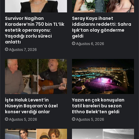
Survivor Nagihan
Seray Kaya ihanet
Karadere’nin 750 bin TL’lik
iddialarını reddetti: Sahra
estetik operasyonu:
Işık’tan olay gönderme
Yaşadığı zorlu süreci
geldi
anlattı
Ağustos 6, 2026
Ağustos 7, 2026
İşte Haluk Levent’in
Yazın en çok konuşulan
Hüseyin Başaran’a özel
tatil kareleri bu sezon
konser verdiği anlar
Ethno Belek’ten geldi
Ağustos 5, 2026
Ağustos 5, 2026