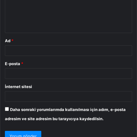
u
m
*
Ad
*
E-posta
*
İnternet sitesi
Daha sonraki yorumlarımda kullanılması için adım, e-posta
adresim ve site adresim bu tarayıcıya kaydedilsin.