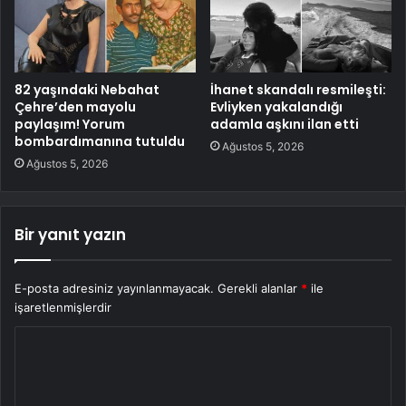
82 yaşındaki Nebahat
İhanet skandalı resmileşti:
Çehre’den mayolu
Evliyken yakalandığı
paylaşım! Yorum
adamla aşkını ilan etti
bombardımanına tutuldu
Ağustos 5, 2026
Ağustos 5, 2026
Bir yanıt yazın
E-posta adresiniz yayınlanmayacak.
Gerekli alanlar
*
ile
işaretlenmişlerdir
Y
o
r