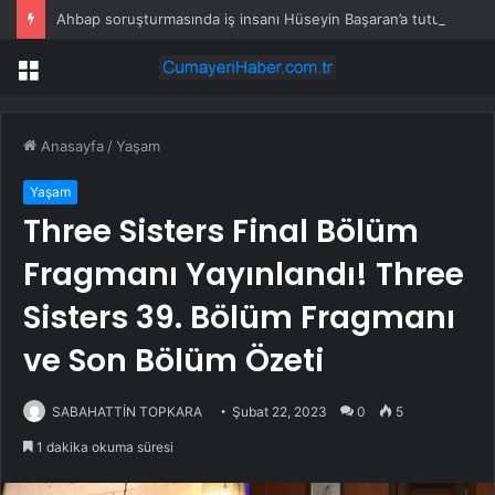
Ahbap soruşturmasında iş insanı Hüseyin Başaran’a tutuklama talebi
Menü
Anasayfa
/
Yaşam
Yaşam
Three Sisters Final Bölüm
Fragmanı Yayınlandı! Three
Sisters 39. Bölüm Fragmanı
ve Son Bölüm Özeti
SABAHATTİN TOPKARA
Şubat 22, 2023
0
5
1 dakika okuma süresi