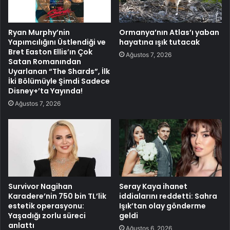
Ryan Murphy’nin
Ormanya’nın Atlas’ı yaban
Yapımcılığını Üstlendiği ve
hayatına ışık tutacak
Bret Easton Ellis’ın Çok
Ağustos 7, 2026
Satan Romanından
Uyarlanan “The Shards”, İlk
İki Bölümüyle Şimdi Sadece
Disney+’ta Yayında!
Ağustos 7, 2026
Survivor Nagihan
Seray Kaya ihanet
Karadere’nin 750 bin TL’lik
iddialarını reddetti: Sahra
estetik operasyonu:
Işık’tan olay gönderme
Yaşadığı zorlu süreci
geldi
anlattı
Ağustos 6, 2026