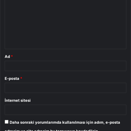
o
r
u
m
*
Ad
*
E-posta
*
İnternet sitesi
Daha sonraki yorumlarımda kullanılması için adım, e-posta