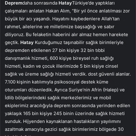
Deprem
daha sonrasında
Hatay
Türkiye’de yaptıkları
çalışmaları anlatan Hakan Alım, “Bir yıl önce anlatılması zor
büyük bir acı yaşandı. Hayatını kaybedenlere Allah’tan
rahmet, ailelerine ve milletimize başsağlığı ve sabır
diliyoruz. Bu felaketin haberini alır almaz hemen harekete
geçtik.
Hatay
Kurduğumuz taşınabilir sağlık birimleriyle
depremden etkilenen 27 bin kişiye 32 bin tıbbi
danışmanlık hizmeti, 600 kişiye bireysel ruh sağlığı
hizmeti, kadın ve çocuk illerimizde 5 bin kişiye cinsel
sağlık ve üreme sağlığı hizmeti verdik. dost güvenli alanlar.
7.100 kişinin katılımıyla psikososyal destek küme
oturumları düzenledik. Ayrıca Suriye’nin Afrin (Halep) ve
İdlib bölgelerindeki sağlık merkezlerimiz ve mobil
ekiplerimiz aracılığıyla deprem sonrasında yerinden edilen
yaklaşık 165 bin kişiye 245 binin üzerinde sağlık hizmeti
sunduk. Hijyenden kaynaklanan hastalıkların yayılımını
azaltmak amacıyla gezici sağlık birimlerimiz bölgede 30