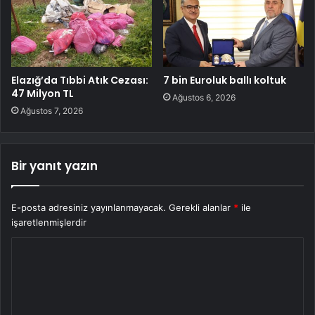
Elazığ’da Tıbbi Atık Cezası:
7 bin Euroluk ballı koltuk
47 Milyon TL
Ağustos 6, 2026
Ağustos 7, 2026
Bir yanıt yazın
E-posta adresiniz yayınlanmayacak.
Gerekli alanlar
*
ile
işaretlenmişlerdir
Y
o
r
u