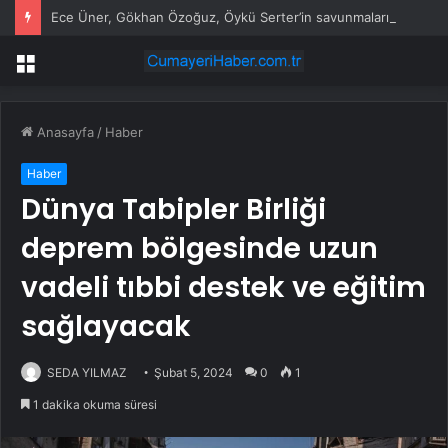
Ece Üner, Gökhan Özoğuz, Öykü Serter’in savunmaları aynı
Menü
Anasayfa
/
Haber
Haber
Dünya Tabipler Birliği
deprem bölgesinde uzun
vadeli tıbbi destek ve eğitim
sağlayacak
SEDA YILMAZ
Şubat 5, 2024
0
1
1 dakika okuma süresi